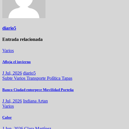
diario5
Entrada relacionada
Varios
Afloja el invierno
J Jul, 2026
diario5
Subte
Varios
Transporte
Política
Tapas
Banco Ciudad entorpece Movilidad Porteña
J Jul, 2026
Indiana Artan
Varios
Calor
J Jun, 2026
Clara Martínez