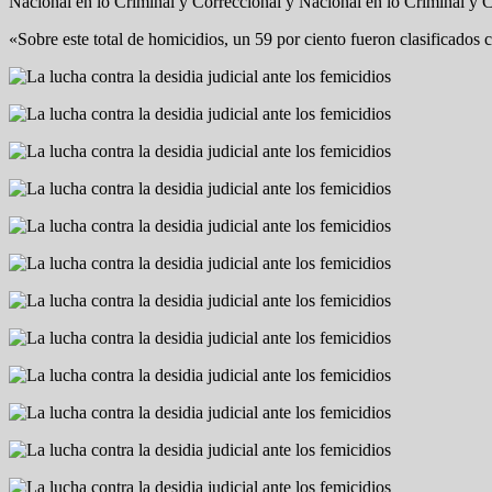
Nacional en lo Criminal y Correccional y Nacional en lo Criminal y C
«Sobre este total de homicidios, un 59 por ciento fueron clasificados