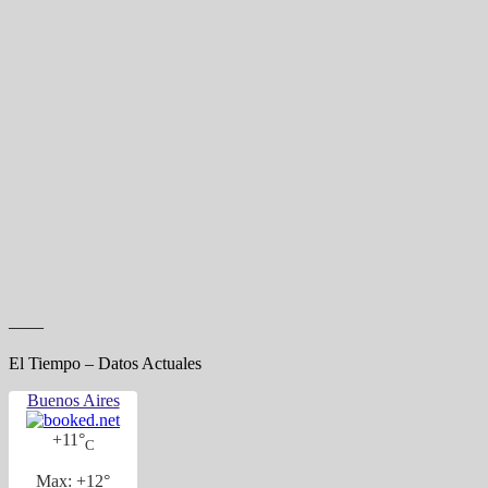
——
El Tiempo – Datos Actuales
Buenos Aires
+
11°
C
Max:
+
12°