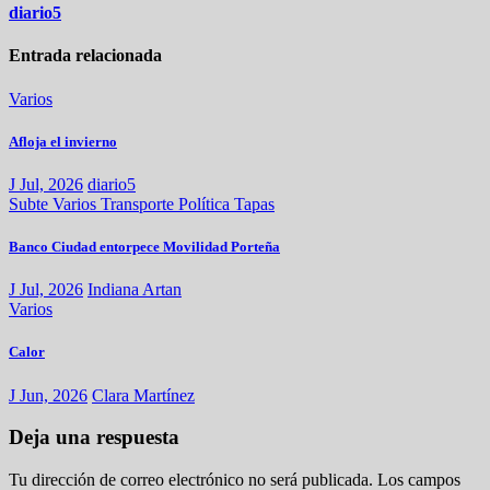
diario5
Entrada relacionada
Varios
Afloja el invierno
J Jul, 2026
diario5
Subte
Varios
Transporte
Política
Tapas
Banco Ciudad entorpece Movilidad Porteña
J Jul, 2026
Indiana Artan
Varios
Calor
J Jun, 2026
Clara Martínez
Deja una respuesta
Tu dirección de correo electrónico no será publicada.
Los campos