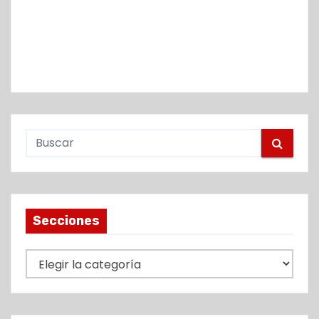
Secciones
S
e
c
c