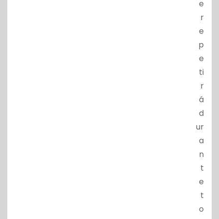
e
r
e
p
e
ti
r
á
d
ur
a
n
t
e
t
o