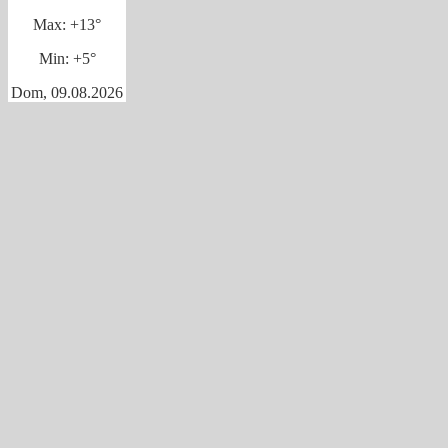
Max:
+
13°
Min:
+
5°
Dom, 09.08.2026