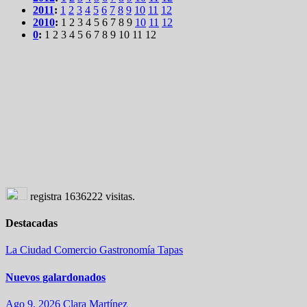
2011
:
1
2
3
4
5
6
7
8
9
10
11
12
2010
:
1
2
3
4
5
6
7
8
9
10
11
12
0
:
1
2
3
4
5
6
7
8
9
10
11
12
registra
1636222
visitas.
Destacadas
La Ciudad
Comercio
Gastronomía
Tapas
Nuevos galardonados
Ago 9, 2026
Clara Martínez