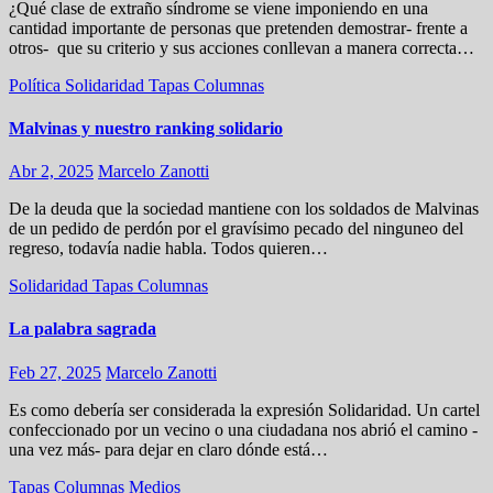
¿Qué clase de extraño síndrome se viene imponiendo en una
cantidad importante de personas que pretenden demostrar- frente a
otros- que su criterio y sus acciones conllevan a manera correcta…
Política
Solidaridad
Tapas
Columnas
Malvinas y nuestro ranking solidario
Abr 2, 2025
Marcelo Zanotti
De la deuda que la sociedad mantiene con los soldados de Malvinas
de un pedido de perdón por el gravísimo pecado del ninguneo del
regreso, todavía nadie habla. Todos quieren…
Solidaridad
Tapas
Columnas
La palabra sagrada
Feb 27, 2025
Marcelo Zanotti
Es como debería ser considerada la expresión Solidaridad. Un cartel
confeccionado por un vecino o una ciudadana nos abrió el camino -
una vez más- para dejar en claro dónde está…
Tapas
Columnas
Medios