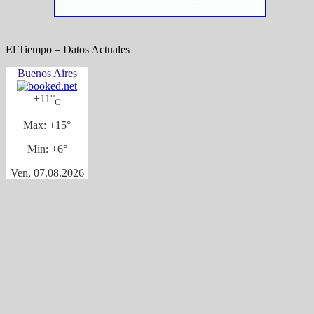
——
El Tiempo – Datos Actuales
Buenos Aires
+
11°
C
Max:
+
15°
Min:
+
6°
Ven, 07.08.2026