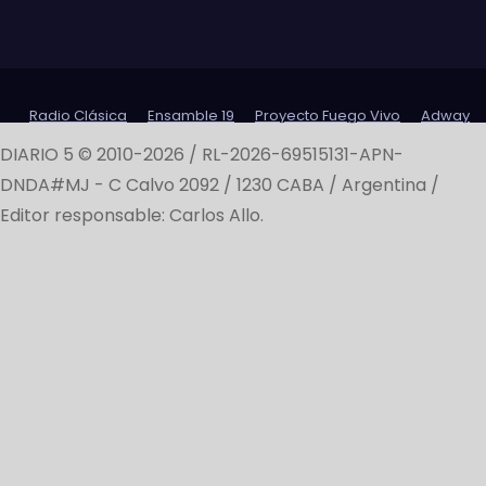
Radio Clásica
Ensamble 19
Proyecto Fuego Vivo
Adway
DIARIO 5 © 2010-2026 / RL-2026-69515131-APN-
DNDA#MJ -
C Calvo 2092 / 1230 CABA / Argentina /
Editor responsable: Carlos Allo.