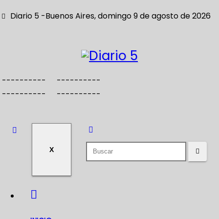
S
Diario 5 -Buenos Aires, domingo 9 de agosto de 2026
a
l
t
a
r
----------
----------
a
----------
----------
l
c
o
n
X
t
e
n
i
d