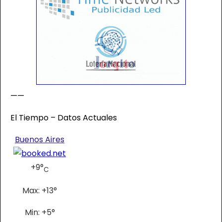
——
El Tiempo – Datos Actuales
Buenos Aires
+
9°
C
Max:
+
13°
Min:
+
5°