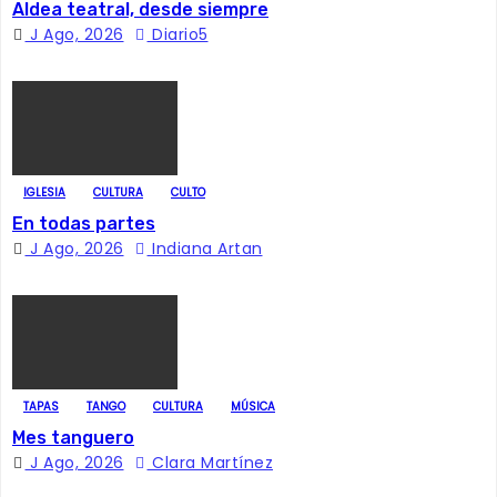
Aldea teatral, desde siempre
e
J Ago, 2026
Diario5
e
n
t
IGLESIA
CULTURA
CULTO
r
En todas partes
J Ago, 2026
Indiana Artan
a
d
a
s
TAPAS
TANGO
CULTURA
MÚSICA
Mes tanguero
J Ago, 2026
Clara Martínez