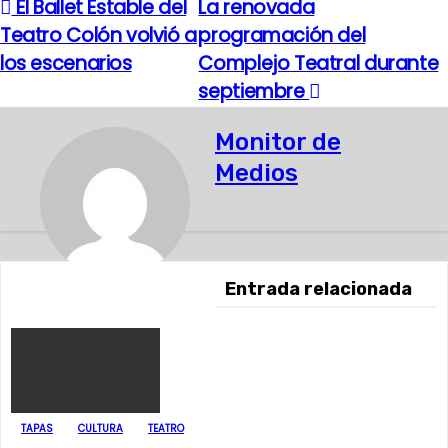
El Ballet Estable del
La renovada
N
Teatro Colón volvió a
programación del
a
los escenarios
Complejo Teatral durante
septiembre
v
e
Monitor de
Medios
g
a
c
Entrada relacionada
i
ó
n
d
TAPAS
CULTURA
TEATRO