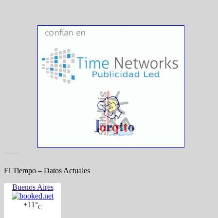
——
El Tiempo – Datos Actuales
Buenos Aires
+
11°
C