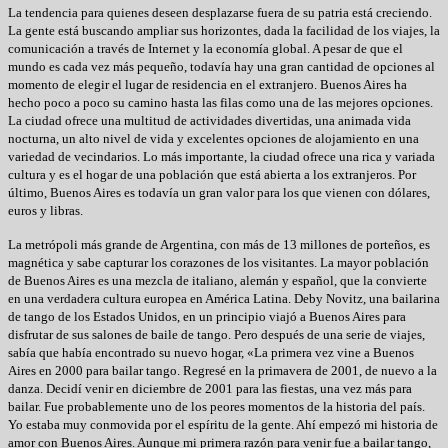
La tendencia para quienes deseen desplazarse fuera de su patria está creciendo.
La gente está buscando ampliar sus horizontes, dada la facilidad de los viajes, la
comunicación a través de Internet y la economía global. A pesar de que el
mundo es cada vez más pequeño, todavía hay una gran cantidad de opciones al
momento de elegir el lugar de residencia en el extranjero. Buenos Aires ha
hecho poco a poco su camino hasta las filas como una de las mejores opciones.
La ciudad ofrece una multitud de actividades divertidas, una animada vida
nocturna, un alto nivel de vida y excelentes opciones de alojamiento en una
variedad de vecindarios. Lo más importante, la ciudad ofrece una rica y variada
cultura y es el hogar de una población que está abierta a los extranjeros. Por
último, Buenos Aires es todavía un gran valor para los que vienen con dólares,
euros y libras.
La metrópoli más grande de Argentina, con más de 13 millones de porteños, es
magnética y sabe capturar los corazones de los visitantes. La mayor población
de Buenos Aires es una mezcla de italiano, alemán y español, que la convierte
en una verdadera cultura europea en América Latina. Deby Novitz, una bailarina
de tango de los Estados Unidos, en un principio viajó a Buenos Aires para
disfrutar de sus salones de baile de tango. Pero después de una serie de viajes,
sabía que había encontrado su nuevo hogar, «La primera vez vine a Buenos
Aires en 2000 para bailar tango. Regresé en la primavera de 2001, de nuevo a la
danza. Decidí venir en diciembre de 2001 para las fiestas, una vez más para
bailar. Fue probablemente uno de los peores momentos de la historia del país.
Yo estaba muy conmovida por el espíritu de la gente. Ahí empezó mi historia de
amor con Buenos Aires. Aunque mi primera razón para venir fue a bailar tango,