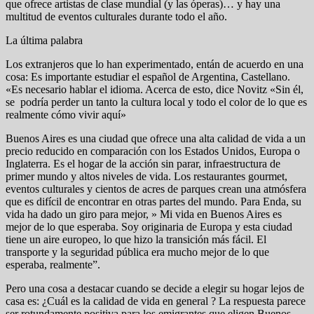
que ofrece artistas de clase mundial (y las óperas)… y hay una
multitud de eventos culturales durante todo el año.
La última palabra
Los extranjeros que lo han experimentado, entán de acuerdo en una
cosa: Es importante estudiar el español de Argentina, Castellano.
«Es necesario hablar el idioma. Acerca de esto, dice Novitz «Sin él,
se podría perder un tanto la cultura local y todo el color de lo que es
realmente cómo vivir aquí»
Buenos Aires es una ciudad que ofrece una alta calidad de vida a un
precio reducido en comparación con los Estados Unidos, Europa o
Inglaterra. Es el hogar de la acción sin parar, infraestructura de
primer mundo y altos niveles de vida. Los restaurantes gourmet,
eventos culturales y cientos de acres de parques crean una atmósfera
que es difícil de encontrar en otras partes del mundo. Para Enda, su
vida ha dado un giro para mejor, » Mi vida en Buenos Aires es
mejor de lo que esperaba. Soy originaria de Europa y esta ciudad
tiene un aire europeo, lo que hizo la transición más fácil. El
transporte y la seguridad pública era mucho mejor de lo que
esperaba, realmente”.
Pero una cosa a destacar cuando se decide a elegir su hogar lejos de
casa es: ¿Cuál es la calidad de vida en general ? La respuesta parece
ser rotundamente positiva para los emigrantes que eligen Buenos