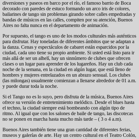
diversiones y paseos en barco por el río, el famoso barrio de Boca
decorado con paredes de estuco formando un arco iris de colores,
bailarines de tango sin problemas girando sobre calles empedradas y
bandas de músicos en las calles, compiten por su atención, Buenos
Aires no falta nunca en el departamento de animación.
Por supuesto, el tango es uno de los modos culturales más auténticos
para disfrutar. Hay toneladas de diferentes ámbitos que se adaptan a
la danza. Cenas y espectáculos de cabaret están esparcidos por la
ciudad, cada uno tiene su propio ambiente. Si usted está listo para ir
más allá de ser un alhelí, hay un sinnúmero de clubes que ofrecen
clases o un lugar para aprender de los lugareños. Hay un club cada
noche de la semana, en la ciudad en algún lugar, que está lleno de
hombres y mujeres entrelazados en un abrazo sensual. Los clubes
(las milongas) usualmente comienzan a llenarse alrededor de 01 a.m.
y puede durar toda la noche.
Si el Tango no es lo suyo, pero disfruta de la música, Buenos Aires
ofrece su versión de entretenimiento melódico. Desde el blues hasta
el techno, la ciudad siempre está bombeando con algún tipo de
ritmo. Al igual que con los salones de baile de tango, las discotecas
no se ponen en marcha hasta mucho más tarde – ( 3 o 4 a.m).
Buenos Aires también tiene una gran cantidad de diferentes ferias,
museos y galerías de arte. Hay un centro cultural en el Teatro Colón,