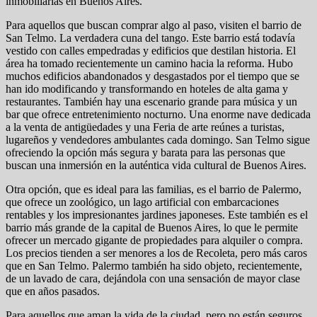
inmobiliarias en Buenos Aires.
Para aquellos que buscan comprar algo al paso, visiten el barrio de
San Telmo. La verdadera cuna del tango. Este barrio está todavía
vestido con calles empedradas y edificios que destilan historia. El
área ha tomado recientemente un camino hacia la reforma. Hubo
muchos edificios abandonados y desgastados por el tiempo que se
han ido modificando y transformando en hoteles de alta gama y
restaurantes. También hay una escenario grande para música y un
bar que ofrece entretenimiento nocturno. Una enorme nave dedicada
a la venta de antigüedades y una Feria de arte reúnes a turistas,
lugareños y vendedores ambulantes cada domingo. San Telmo sigue
ofreciendo la opción más segura y barata para las personas que
buscan una inmersión en la auténtica vida cultural de Buenos Aires.
Otra opción, que es ideal para las familias, es el barrio de Palermo,
que ofrece un zoológico, un lago artificial con embarcaciones
rentables y los impresionantes jardines japoneses. Este también es el
barrio más grande de la capital de Buenos Aires, lo que le permite
ofrecer un mercado gigante de propiedades para alquiler o compra.
Los precios tienden a ser menores a los de Recoleta, pero más caros
que en San Telmo. Palermo también ha sido objeto, recientemente,
de un lavado de cara, dejándola con una sensación de mayor clase
que en años pasados.
Para aquellos que aman la vida de la ciudad, pero no están seguros