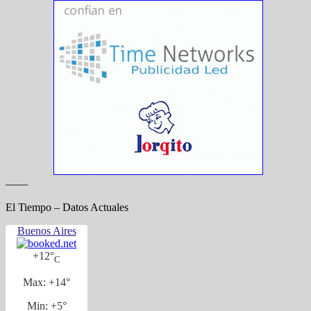
——
El Tiempo – Datos Actuales
Buenos Aires
+
12°
C
Max:
+
14°
Min:
+
5°