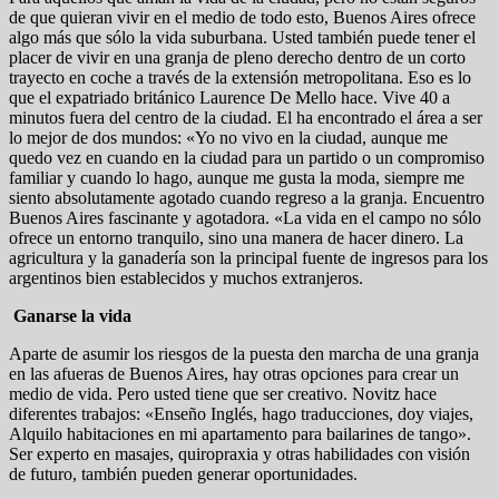
de que quieran vivir en el medio de todo esto, Buenos Aires ofrece
algo más que sólo la vida suburbana. Usted también puede tener el
placer de vivir en una granja de pleno derecho dentro de un corto
trayecto en coche a través de la extensión metropolitana. Eso es lo
que el expatriado británico Laurence De Mello hace. Vive 40 a
minutos fuera del centro de la ciudad. El ha encontrado el área a ser
lo mejor de dos mundos: «Yo no vivo en la ciudad, aunque me
quedo vez en cuando en la ciudad para un partido o un compromiso
familiar y cuando lo hago, aunque me gusta la moda, siempre me
siento absolutamente agotado cuando regreso a la granja. Encuentro
Buenos Aires fascinante y agotadora. «La vida en el campo no sólo
ofrece un entorno tranquilo, sino una manera de hacer dinero. La
agricultura y la ganadería son la principal fuente de ingresos para los
argentinos bien establecidos y muchos extranjeros.
Ganarse la vida
Aparte de asumir los riesgos de la puesta den marcha de una granja
en las afueras de Buenos Aires, hay otras opciones para crear un
medio de vida. Pero usted tiene que ser creativo. Novitz hace
diferentes trabajos: «Enseño Inglés, hago traducciones, doy viajes,
Alquilo habitaciones en mi apartamento para bailarines de tango».
Ser experto en masajes, quiropraxia y otras habilidades con visión
de futuro, también pueden generar oportunidades.