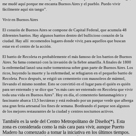
me mudé aquí porque me encanta Buenos Aires y el pueblo. Puedo vivir
fácilmente aquí sin tango”.
Vivir en Buenos Aires
El corazón de Buenos Aires se compone de Capital Federal, que acumula 48
diferentes barrios. Hay algunos barrios dentro del bullicioso corazón de la
ciudad. Hay allí recomendos lugares donde vivir, para aquellos que buscan
estar en el centro de la acción.
El barrio de Recoleta es probablemente el más famoso de los barrios de Buenos
Aires. Su fama comenzó con la invasión de la fiebre amarilla. A finales de 1800
la enfermedad lanzó una nube tormentosa sobre gran parte de Buenos Aires. Los
ricos, huyendo la muerte y la enfermedad, se refugiaron en el pequeño barrio de
Recoleta. Poco después, se erigió un cementerio con mausoleos de mármol,
llevando el mismo nombre. Esto se convirtió en el lugar para el quién es quién
para ser enterrado y se dice que “es más caro ser enterrado en Recoleta que vivir
toda una vida en Buenos Aires”. Hoy en día, el cementerio fantasmagórico y
fascinante abarca 13,5 hectáreas y está rodeado por un parque verde que alberga
una gran feria artesanal los fines de semana. Bordeando el parque son algunos
de los mejores restaurantes de la ciudad y centros nocturnos activos.
También es la sede del Centro Metropolitano de Diseño(*). Esta
zona es considerada como la más cara para vivir, aunque Puerto
Madero ha comenzado a tomar la iniciativa en los últimos tiempos.