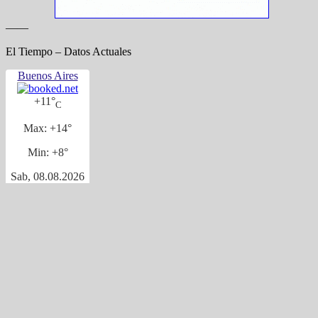
——
El Tiempo – Datos Actuales
Buenos Aires
+
11°
C
Max:
+
14°
Min:
+
8°
Sab, 08.08.2026