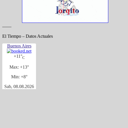
——
El Tiempo – Datos Actuales
Buenos Aires
+
11°
C
Max:
+
13°
Min:
+
8°
Sab, 08.08.2026