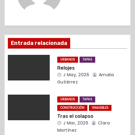
a
c
i
ó
Entrada relacionada
n
URBANOS
TAPAS
d
Relojes
J May, 2026
Amalia
e
Gutiérrez
e
URBANOS
TAPAS
n
CONSTRUCCIÓN
INMUEBLES
t
Tras el colapso
J Mar, 2026
Clara
r
Martínez