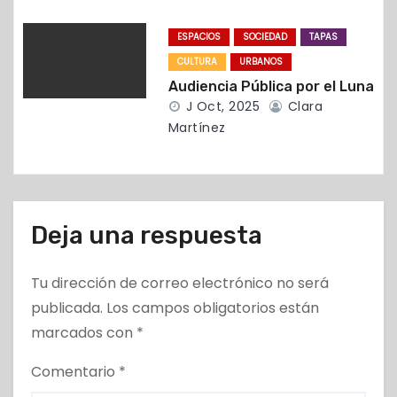
a
ESPACIOS
SOCIEDAD
TAPAS
d
CULTURA
URBANOS
Audiencia Pública por el Luna
a
J Oct, 2025
Clara
Martínez
s
Deja una respuesta
Tu dirección de correo electrónico no será
publicada.
Los campos obligatorios están
marcados con
*
Comentario
*