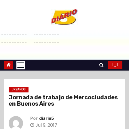
S
a
l
t
----------
----------
a
----------
----------
r
a
l
c
o
n
URBANOS
t
Jornada de trabajo de Mercociudades
e
en Buenos Aires
n
i
Por
diario5
d
Jul 9, 2017