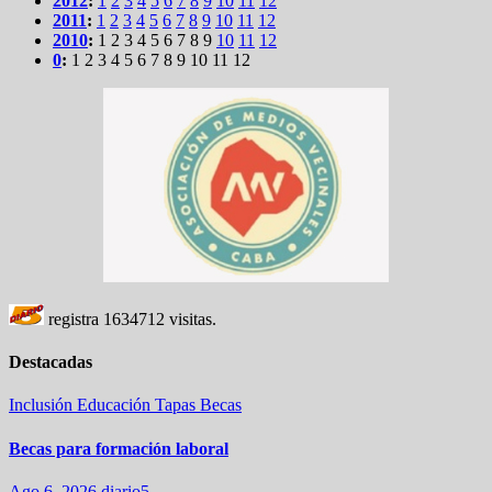
2012
:
1
2
3
4
5
6
7
8
9
10
11
12
2011
:
1
2
3
4
5
6
7
8
9
10
11
12
2010
:
1
2
3
4
5
6
7
8
9
10
11
12
0
:
1
2
3
4
5
6
7
8
9
10
11
12
registra
1634712
visitas.
Destacadas
Inclusión
Educación
Tapas
Becas
Becas para formación laboral
Ago 6, 2026
diario5