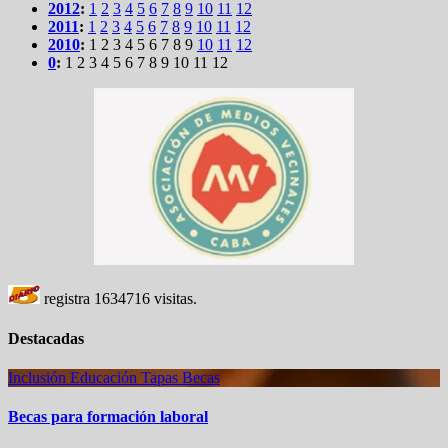
2012
:
1
2
3
4
5
6
7
8
9
10
11
12
2011
:
1
2
3
4
5
6
7
8
9
10
11
12
2010
:
1
2
3
4
5
6
7
8
9
10
11
12
0
:
1
2
3
4
5
6
7
8
9
10
11
12
registra
1634716
visitas.
Destacadas
Inclusión
Educación
Tapas
Becas
Becas para formación laboral