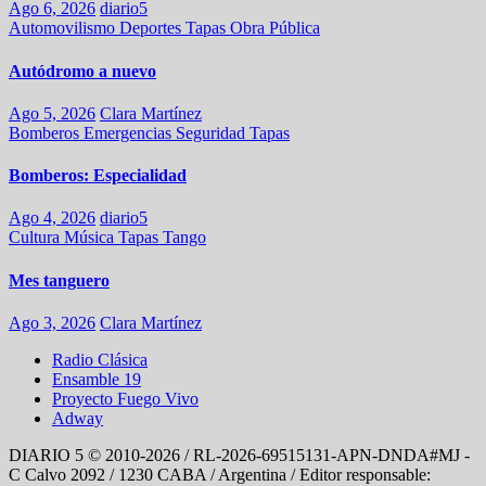
Ago 6, 2026
diario5
Automovilismo
Deportes
Tapas
Obra Pública
Autódromo a nuevo
Ago 5, 2026
Clara Martínez
Bomberos
Emergencias
Seguridad
Tapas
Bomberos: Especialidad
Ago 4, 2026
diario5
Cultura
Música
Tapas
Tango
Mes tanguero
Ago 3, 2026
Clara Martínez
Radio Clásica
Ensamble 19
Proyecto Fuego Vivo
Adway
DIARIO 5 © 2010-2026 / RL-2026-69515131-APN-DNDA#MJ -
C Calvo 2092 / 1230 CABA / Argentina / Editor responsable: