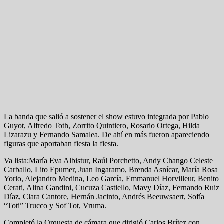
La banda que salió a sostener el show estuvo integrada por Pablo
Guyot, Alfredo Toth, Zorrito Quintiero, Rosario Ortega, Hilda
Lizarazu y Fernando Samalea. De ahí en más fueron apareciendo
figuras que aportaban fiesta la fiesta.
Va lista:María Eva Albistur, Raúl Porchetto, Andy Chango Celeste
Carballo, Lito Epumer, Juan Ingaramo, Brenda Asnícar, María Rosa
Yorio, Alejandro Medina, Leo García, Emmanuel Horvilleur, Benito
Cerati, Alina Gandini, Cucuza Castiello, Mavy Díaz, Fernando Ruiz
Díaz, Clara Cantore, Hernán Jacinto, Andrés Beeuwsaert, Sofía
“Toti” Trucco y Sof Tot, Vruma.
Completó la Orquesta de cámara que dirigió Carlos Brítez con