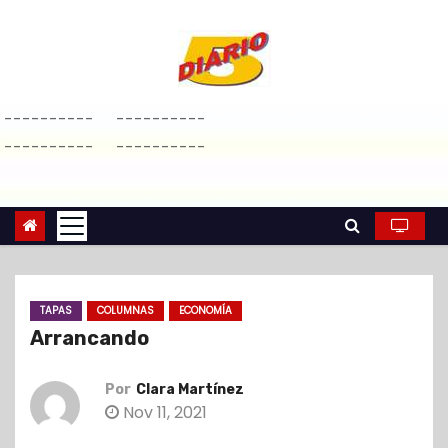
S
a
l
t
----------
----------
a
----------
----------
r
a
l
c
o
n
TAPAS
COLUMNAS
ECONOMÍA
t
Arrancando
e
n
Por
Clara Martínez
i
Nov 11, 2021
d