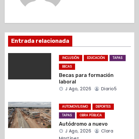
a
c
i
ó
Entrada relacionada
n
INCLUSIÓN
EDUCACIÓN
TAPAS
d
BECAS
Becas para formación
e
laboral
J Ago, 2026
Diario5
e
n
AUTOMOVILISMO
DEPORTES
t
TAPAS
OBRA PÚBLICA
Autódromo a nuevo
r
J Ago, 2026
Clara
Martínez