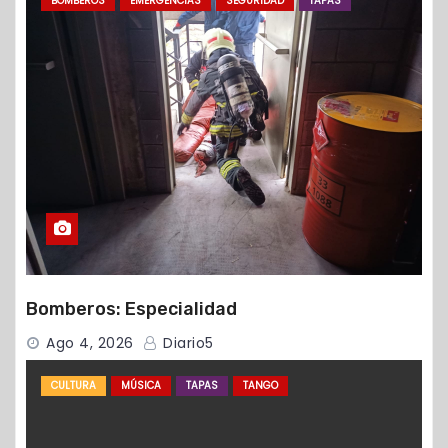
BOMBEROS
EMERGENCIAS
SEGURIDAD
TAPAS
Bomberos: Especialidad
Ago 4, 2026
Diario5
CULTURA
MÚSICA
TAPAS
TANGO