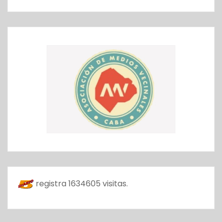
registra
1634605
visitas.