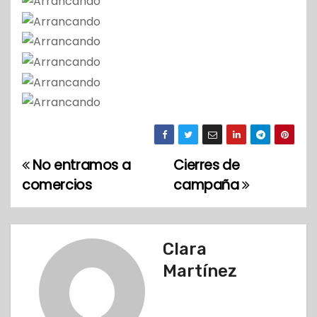
No entramos a
Cierres de
N
comercios
campaña
a
v
Clara
e
Martínez
g