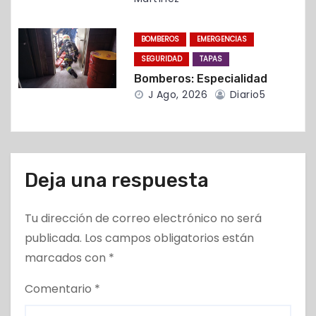
a
d
BOMBEROS
EMERGENCIAS
SEGURIDAD
TAPAS
a
Bomberos: Especialidad
s
J Ago, 2026
Diario5
Deja una respuesta
Tu dirección de correo electrónico no será
publicada.
Los campos obligatorios están
marcados con
*
Comentario
*