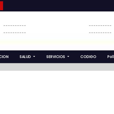
----------
----------
----------
----------
CION
SALUD
SERVICIOS
CODIGO
Pol