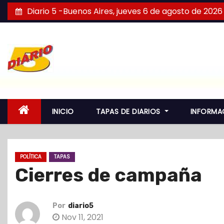
S
Diario 5 -Buenos Aires, jueves 6 de agosto de 2026
a
l
t
a
r
a
l
INICIO
TAPAS DE DIARIOS
INFORMA
c
o
n
POLÍTICA
TAPAS
t
Cierres de campaña
e
n
i
Por
diario5
d
Nov 11, 2021