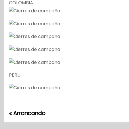
COLOMBIA
PERU
Arrancando
N
a