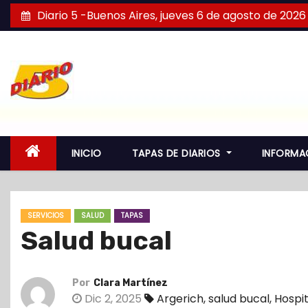
S
Diario 5 -Buenos Aires, jueves 6 de agosto de 2026
a
l
t
a
r
a
l
INICIO
TAPAS DE DIARIOS
INFORMA
c
o
n
SERVICIOS
SALUD
TAPAS
t
Salud bucal
e
n
i
Por
Clara Martínez
d
Dic 2, 2025
Argerich
,
salud bucal
,
Hospi