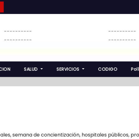
----------
----------
----------
----------
CION
SALUD
SERVICIOS
CODIGO
Pol
tales
,
semana de concientización
,
hospitales públicos
,
pro