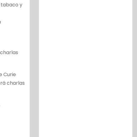
e tabaco y
n
 charlas
e Curie
ará charlas
n