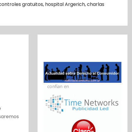
controles gratuitos
,
hospital Argerich
,
charlas
o
isaremos