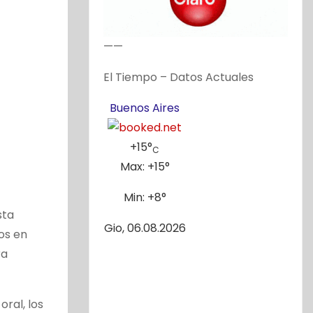
——
El Tiempo – Datos Actuales
Buenos Aires
+
15°
C
Max:
+
15°
Min:
+
8°
sta
Gio, 06.08.2026
os en
ra
ral, los