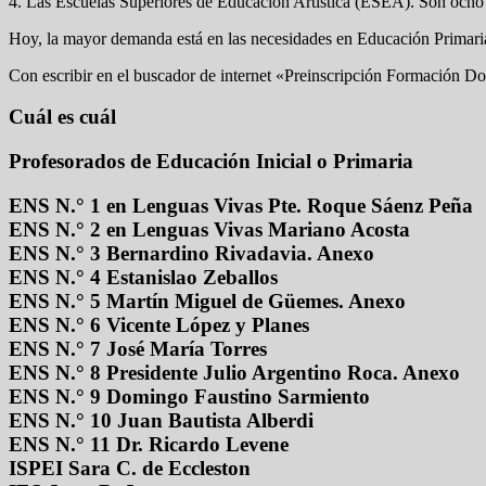
4. Las Escuelas Superiores de Educación Artística (ESEA). Son ocho e
Hoy, la mayor demanda está en las necesidades en Educación Primaria
Con escribir en el buscador de internet «Preinscripción Formación Doc
Cuál es cuál
Profesorados de Educación Inicial o Primaria
ENS N.° 1 en Lenguas Vivas Pte. Roque Sáenz Peña
ENS N.° 2 en Lenguas Vivas Mariano Acosta
ENS N.° 3 Bernardino Rivadavia. Anexo
ENS N.° 4 Estanislao Zeballos
ENS N.° 5 Martín Miguel de Güemes. Anexo
ENS N.° 6 Vicente López y Planes
ENS N.° 7 José María Torres
ENS N.° 8 Presidente Julio Argentino Roca. Anexo
ENS N.° 9 Domingo Faustino Sarmiento
ENS N.° 10 Juan Bautista Alberdi
ENS N.° 11 Dr. Ricardo Levene
ISPEI Sara C. de Eccleston