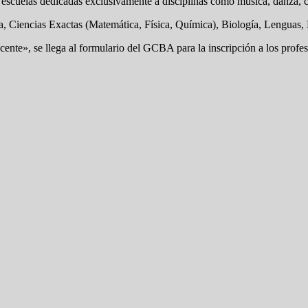
scuelas dedicadas exclusivamente a disciplinas como música, danza, cer
, Ciencias Exactas (Matemática, Física, Química), Biología, Lenguas,
ente», se llega al formulario del GCBA para la inscripción a los profe