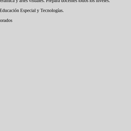
ámica y artes visuales. Prepara docentes todos los niveles.
 Educación Especial y Tecnologías.
sorados