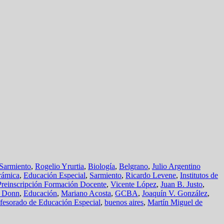
Sarmiento
,
Rogelio Yrurtia
,
Biología
,
Belgrano
,
Julio Argentino
rámica
,
Educación Especial
,
Sarmiento
,
Ricardo Levene
,
Institutos de
Preinscripción Formación Docente
,
Vicente López
,
Juan B. Justo
,
e Donn
,
Educación
,
Mariano Acosta
,
GCBA
,
Joaquín V. González
,
rofesorado de Educación Especial
,
buenos aires
,
Martín Miguel de