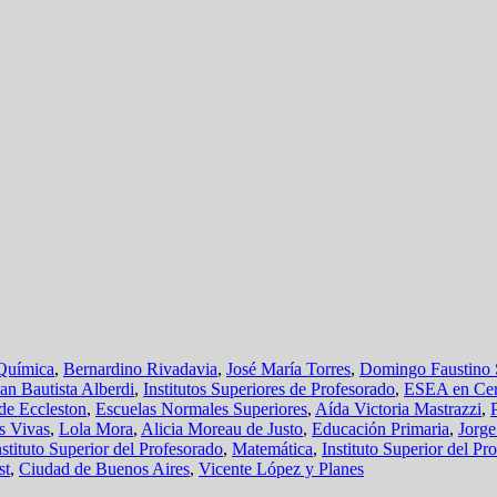
Química
,
Bernardino Rivadavia
,
José María Torres
,
Domingo Faustino 
an Bautista Alberdi
,
Institutos Superiores de Profesorado
,
ESEA en Ce
de Eccleston
,
Escuelas Normales Superiores
,
Aída Victoria Mastrazzi
,
s Vivas
,
Lola Mora
,
Alicia Moreau de Justo
,
Educación Primaria
,
Jorg
nstituto Superior del Profesorado
,
Matemática
,
Instituto Superior del P
st
,
Ciudad de Buenos Aires
,
Vicente López y Planes