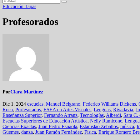
Educación
Tapas
Profesorados
Por
Clara Martínez
Dic 1, 2024
escuelas
,
Manuel Belgrano
,
Federico Williams Dickens
,
Roca
,
Profesorados
,
ESEA en Artes Visuales
,
Lenguas
,
Rivadavia
,
Ju
Enseñanza Superior
,
Fernando Arranz
,
Tecnologías
,
Alberdi
,
Sara C. 
Escuelas Superiores de Educación Artística
,
Nelly Ramicone
,
Lengua
Ciencias Exactas
,
Juan Pedro Esnaola
,
Estanislao Zeballos
,
música
,
I
Güemes
,
danza
,
Juan Ramón Fernández
,
Física
,
Enrique Romero Bre