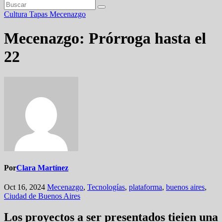
Cultura
Tapas
Mecenazgo
Mecenazgo: Prórroga hasta el
22
Por
Clara Martínez
Oct 16, 2024
Mecenazgo
,
Tecnologías
,
plataforma
,
buenos aires
,
Ciudad de Buenos Aires
Los proyectos a ser presentados tieien una