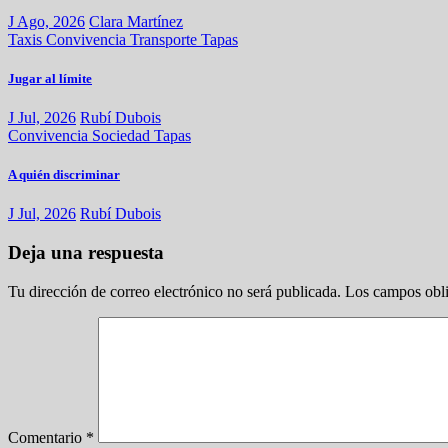
J Ago, 2026
Clara Martínez
Taxis
Convivencia
Transporte
Tapas
Jugar al límite
J Jul, 2026
Rubí Dubois
Convivencia
Sociedad
Tapas
A quién discriminar
J Jul, 2026
Rubí Dubois
Deja una respuesta
Tu dirección de correo electrónico no será publicada.
Los campos obli
Comentario
*