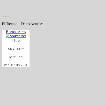
——
El Tiempo – Datos Actuales
Buenos Aires
+
11°
C
Max:
+
13°
Min:
+
5°
Ven, 07.08.2026