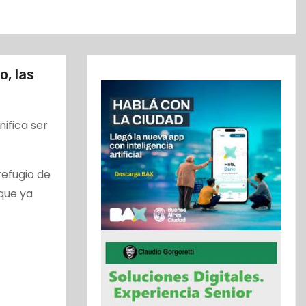
, las
ifica ser
refugio de
que ya