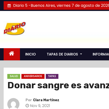
S
Diario 5 -Buenos Aires, viernes 7 de agosto de 202
a
l
t
a
r
a
l
INICIO
TAPAS DE DIARIOS
INFORMA
c
o
n
SALUD
ANIVERSARIOS
TAPAS
t
Donar sangre es avan
e
n
i
Por
Clara Martínez
d
Nov 9, 2021