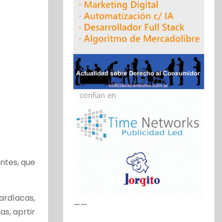
ntes, que
cardíacas,
——
s, aprtir