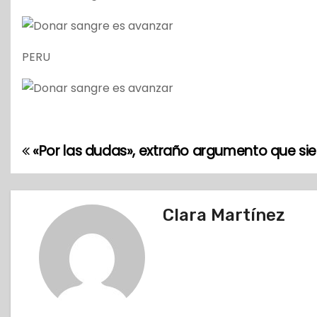
PERU
«Por las dudas», extraño argumento que si
N
a
v
Clara Martínez
e
g
a