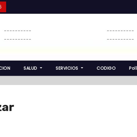
6
----------
----------
----------
----------
CION
SALUD
SERVICIOS
CODIGO
Pol
zar