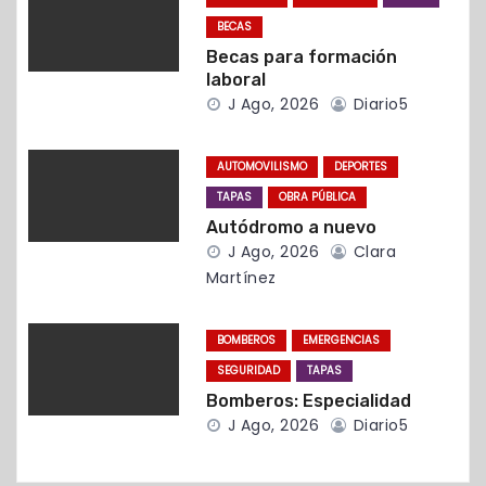
d
BECAS
Becas para formación
e
laboral
J Ago, 2026
Diario5
e
n
AUTOMOVILISMO
DEPORTES
t
TAPAS
OBRA PÚBLICA
Autódromo a nuevo
r
J Ago, 2026
Clara
Martínez
a
d
BOMBEROS
EMERGENCIAS
SEGURIDAD
TAPAS
a
Bomberos: Especialidad
s
J Ago, 2026
Diario5