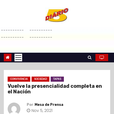
S
a
l
t
----------
----------
a
----------
----------
r
a
l
c
o
n
CONVIVENCIA
SOCIEDAD
TAPAS
t
Vuelve la presencialidad completa en
e
el Nación
n
i
Por
Mesa de Prensa
d
Nov 5, 2021