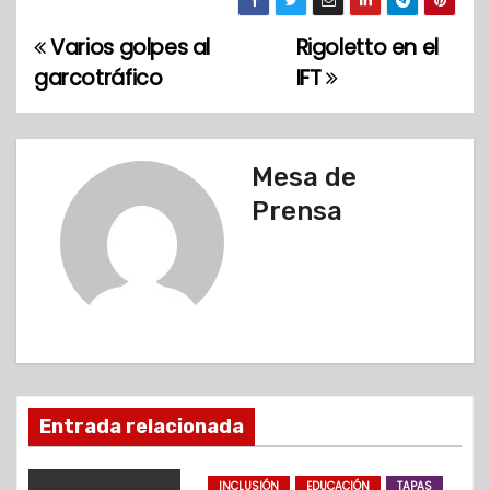
Varios golpes al
Rigoletto en el
N
garcotráfico
IFT
a
v
Mesa de
e
Prensa
g
a
c
i
ó
Entrada relacionada
n
INCLUSIÓN
EDUCACIÓN
TAPAS