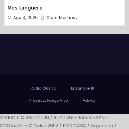
Mes tanguero
Ago 3, 2026
Clara Martínez
Radio Clásica
Ensamble 19
Proyecto Fuego Vivo
Adway
DIARIO 5 © 2010-2026 / RL-2026-69515131-APN-
DNDA#MJ -
C Calvo 2092 / 1230 CABA / Argentina /