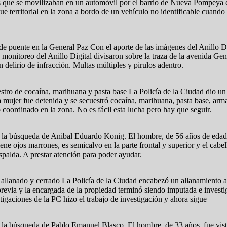
tes que se movilizaban en un automóvil por el barrio de Nueva Pompeya 
ue territorial en la zona a bordo de un vehículo no identificable cuando
e puente en la General Paz Con el aporte de las imágenes del Anillo Di
 monitoreo del Anillo Digital divisaron sobre la traza de la avenida Gen
delirio de infracción. Multas múltiples y pirulos adentro.
stro de cocaína, marihuana y pasta base La Policía de la Ciudad dio un
 mujer fue detenida y se secuestró cocaína, marihuana, pasta base, arm
 coordinado en la zona. No es fácil esta lucha pero hay que seguir.
n la búsqueda de Anibal Eduardo Konig. El hombre, de 56 años de edad,
ne ojos marrones, es semicalvo en la parte frontal y superior y el cabe
spalda. A prestar atención para poder ayudar.
llanado y cerrado La Policía de la Ciudad encabezó un allanamiento a u
ia y la encargada de la propiedad terminó siendo imputada e investigad
igaciones de la PC hizo el trabajo de investigación y ahora sigue
 la búsqueda de Pablo Emanuel Blasco. El hombre, de 33 años, fue visto