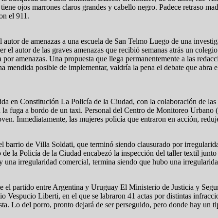
tiene ojos marrones claros grandes y cabello negro. Padece retraso madur
on el 911.
 al autor de amenazas a una escuela de San Telmo Luego de una investiga
ser el autor de las graves amenazas que recibió semanas atrás un colegi
ia por amenazas. Una propuesta que llega permanentemente a las redaccio
a mendida posible de implementar, valdría la pena el debate que abra el 
ida en Constitución La Policía de la Ciudad, con la colaboración de la
e a la fuga a bordo de un taxi. Personal del Centro de Monitoreo Urba
ven. Inmediatamente, las mujeres policía que entraron en acción, reduje
 del barrio de Villa Soldati, que terminó siendo clausurado por irregul
de la Policía de la Ciudad encabezó la inspección del taller textil jun
 una irregularidad comercial, termina siendo que hubo una irregularid
el partido entre Argentina y Uruguay El Ministerio de Justicia y Segu
io Vespucio Liberti, en el que se labraron 41 actas por distintas infrac
ta. Lo del porro, pronto dejará de ser perseguido, pero donde hay un t