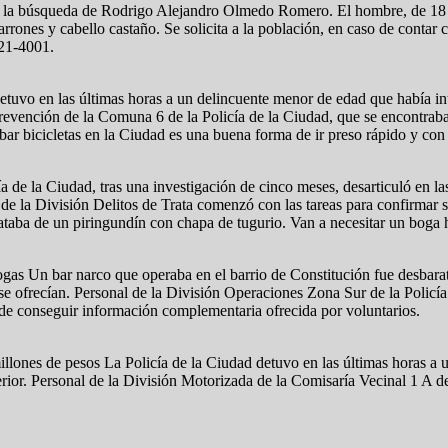
en la búsqueda de Rodrigo Alejandro Olmedo Romero. El hombre, de 18 
rrones y cabello castaño. Se solicita a la población, en caso de contar
821-4001.
etuvo en las últimas horas a un delincuente menor de edad que había inte
evención de la Comuna 6 de la Policía de la Ciudad, que se encontraba r
r bicicletas en la Ciudad es una buena forma de ir preso rápido y con
a de la Ciudad, tras una investigación de cinco meses, desarticuló en l
de la División Delitos de Trata comenzó con las tareas para confirmar 
ataba de un piringundín con chapa de tugurio. Van a necesitar un boga h
as Un bar narco que operaba en el barrio de Constitución fue desbarata
e se ofrecían. Personal de la División Operaciones Zona Sur de la Policí
o de conseguir información complementaria ofrecida por voluntarios.
lones de pesos La Policía de la Ciudad detuvo en las últimas horas a 
rior. Personal de la División Motorizada de la Comisaría Vecinal 1 A de