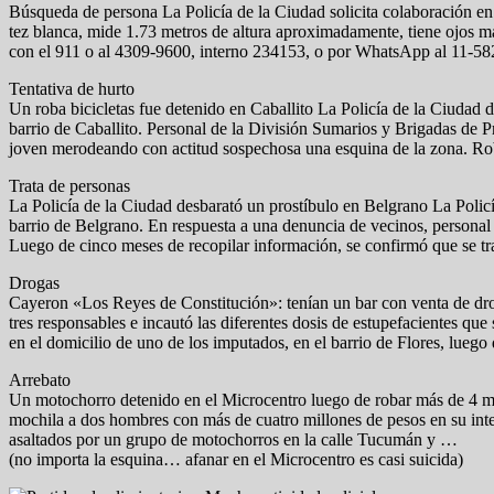
Búsqueda de persona La Policía de la Ciudad solicita colaboración 
tez blanca, mide 1.73 metros de altura aproximadamente, tiene ojos ma
con el 911 o al 4309-9600, interno 234153, o por WhatsApp al 11-5
Tentativa de hurto
Un roba bicicletas fue detenido en Caballito La Policía de la Ciudad d
barrio de Caballito. Personal de la División Sumarios y Brigadas de Pr
joven merodeando con actitud sospechosa una esquina de la zona. Roba
Trata de personas
La Policía de la Ciudad desbarató un prostíbulo en Belgrano La Policí
barrio de Belgrano. En respuesta a una denuncia de vecinos, personal 
Luego de cinco meses de recopilar información, se confirmó que se tr
Drogas
Cayeron «Los Reyes de Constitución»: tenían un bar con venta de drog
tres responsables e incautó las diferentes dosis de estupefacientes qu
en el domicilio de uno de los imputados, en el barrio de Flores, lueg
Arrebato
Un motochorro detenido en el Microcentro luego de robar más de 4 mil
mochila a dos hombres con más de cuatro millones de pesos en su inte
asaltados por un grupo de motochorros en la calle Tucumán y …
(no importa la esquina… afanar en el Microcentro es casi suicida)