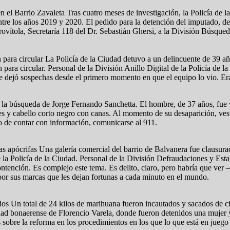
n el Barrio Zavaleta Tras cuatro meses de investigación, la Policía de
ntre los años 2019 y 2020. El pedido para la detención del imputado, de
rovítola, Secretaría 118 del Dr. Sebastián Ghersi, a la División Búsque
n para circular La Policía de la Ciudad detuvo a un delincuente de 39 
 para circular. Personal de la División Anillo Digital de la Policía de 
ue dejó sospechas desde el primero momento en que el equipo lo vio. Er
 la búsqueda de Jorge Fernando Sanchetta. El hombre, de 37 años, fue v
s y cabello corto negro con canas. Al momento de su desaparición, vest
aso de contar con información, comunicarse al 911.
s apócrifas Una galería comercial del barrio de Balvanera fue clausurad
 la Policía de la Ciudad. Personal de la División Defraudaciones y Esta
ención. Es complejo este tema. Es delito, claro, pero habría que ver –
por sus marcas que les dejan fortunas a cada minuto en el mundo.
dos Un total de 24 kilos de marihuana fueron incautados y sacados de ci
lidad bonaerense de Florencio Varela, donde fueron detenidos una mujer
sobre la reforma en los procedimientos en los que lo que está en juego 