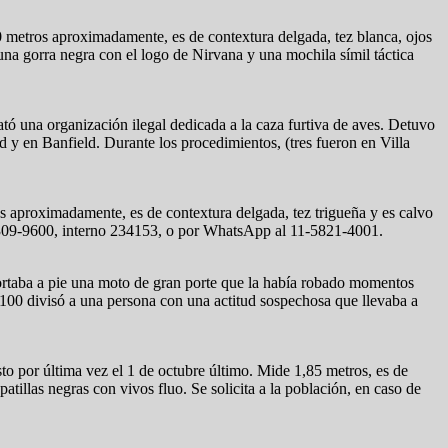
 metros aproximadamente, es de contextura delgada, tez blanca, ojos
na gorra negra con el logo de Nirvana y una mochila símil táctica
ató una organización ilegal dedicada a la caza furtiva de aves. Detuvo
y en Banfield. Durante los procedimientos, (tres fueron en Villa
 aproximadamente, es de contextura delgada, tez trigueña y es calvo
l 4309-9600, interno 234153, o por WhatsApp al 11-5821-4001.
portaba a pie una moto de gran porte que la había robado momentos
al 100 divisó a una persona con una actitud sospechosa que llevaba a
o por última vez el 1 de octubre último. Mide 1,85 metros, es de
tillas negras con vivos fluo. Se solicita a la población, en caso de