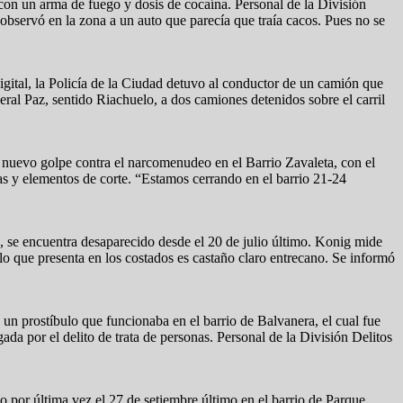
con un arma de fuego y dosis de cocaína. Personal de la División
 observó en la zona a un auto que parecía que traía cacos. Pues no se
gital, la Policía de la Ciudad detuvo al conductor de un camión que
eral Paz, sentido Riachuelo, a dos camiones detenidos sobre el carril
 nuevo golpe contra el narcomenudeo en el Barrio Zavaleta, con el
as y elementos de corte. “Estamos cerrando en el barrio 21-24
 se encuentra desaparecido desde el 20 de julio último. Konig mide
llo que presenta en los costados es castaño claro entrecano. Se informó
n prostíbulo que funcionaba en el barrio de Balvanera, el cual fue
a por el delito de trata de personas. Personal de la División Delitos
 por última vez el 27 de setiembre último en el barrio de Parque