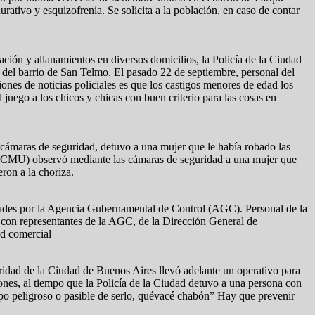
ativo y esquizofrenia. Se solicita a la población, en caso de contar
ción y allanamientos en diversos domicilios, la Policía de la Ciudad
o del barrio de San Telmo. El pasado 22 de septiembre, personal del
nes de noticias policiales es que los castigos menores de edad los
juego a los chicos y chicas con buen criterio para las cosas en
s cámaras de seguridad, detuvo a una mujer que le había robado las
no (CMU) observó mediante las cámaras de seguridad a una mujer que
ron a la choriza.
aridades por la Agencia Gubernamental de Control (AGC). Personal de la
to con representantes de la AGC, de la Dirección General de
ad comercial
ridad de la Ciudad de Buenos Aires llevó adelante un operativo para
ciones, al tiempo que la Policía de la Ciudad detuvo a una persona con
ipo peligroso o pasible de serlo, quévacé chabón” Hay que prevenir