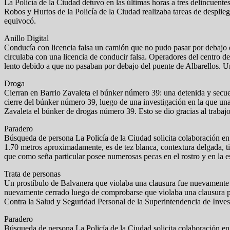
La Policía de la Ciudad detuvo en las últimas horas a tres delincuen
Robos y Hurtos de la Policía de la Ciudad realizaba tareas de desplieg
equivocó.
Anillo Digital
Conducía con licencia falsa un camión que no pudo pasar por debajo d
circulaba con una licencia de conducir falsa. Operadores del centro de
lento debido a que no pasaban por debajo del puente de Albarellos. Un 
Droga
Cierran en Barrio Zavaleta el búnker número 39: una detenida y secue
cierre del búnker número 39, luego de una investigación en la que una
Zavaleta el búnker de drogas número 39. Esto se dio gracias al trabajo
Paradero
Búsqueda de persona La Policía de la Ciudad solicita colaboración e
1.70 metros aproximadamente, es de tez blanca, contextura delgada, tie
que como seña particular posee numerosas pecas en el rostro y en la e
Trata de personas
Un prostíbulo de Balvanera que violaba una clausura fue nuevamente a
nuevamente cerrado luego de comprobarse que violaba una clausura prev
Contra la Salud y Seguridad Personal de la Superintendencia de Invest
Paradero
Búsqueda de persona La Policía de la Ciudad solicita colaboración en