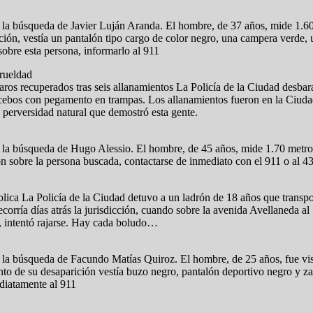
 la búsqueda de Javier Luján Aranda. El hombre, de 37 años, mide 1.60
ón, vestía un pantalón tipo cargo de color negro, una campera verde, u
sobre esta persona, informarlo al 911
Crueldad
aros recuperados tras seis allanamientos La Policía de la Ciudad desbar
ebos con pegamento en trampas. Los allanamientos fueron en la Ciudad 
a perversidad natural que demostró esta gente.
n la búsqueda de Hugo Alessio. El hombre, de 45 años, mide 1.70 metros
ción sobre la persona buscada, contactarse de inmediato con el 911 o a
blica La Policía de la Ciudad detuvo a un ladrón de 18 años que trans
recorría días atrás la jurisdicción, cuando sobre la avenida Avellaneda 
l, intentó rajarse. Hay cada boludo…
 la búsqueda de Facundo Matías Quiroz. El hombre, de 25 años, fue vist
to de su desaparición vestía buzo negro, pantalón deportivo negro y zapa
diatamente al 911