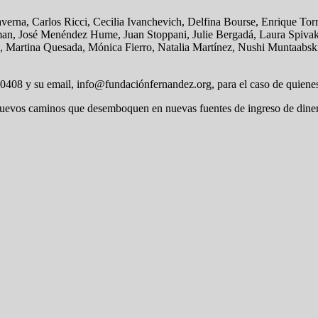
erna, Carlos Ricci, Cecilia Ivanchevich, Delfina Bourse, Enrique Tor
sman, José Menéndez Hume, Juan Stoppani, Julie Bergadá, Laura Spiva
a, Martina Quesada, Mónica Fierro, Natalia Martínez, Nushi Muntaabsk
08 y su email, info@fundaciónfernandez.org, para el caso de quienes 
nuevos caminos que desemboquen en nuevas fuentes de ingreso de dinero