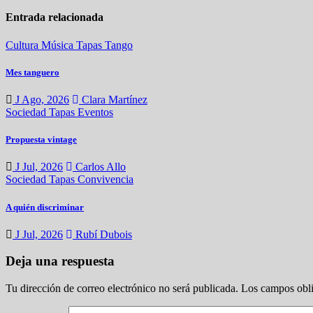
Entrada relacionada
Cultura
Música
Tapas
Tango
Mes tanguero
J Ago, 2026
Clara Martínez
Sociedad
Tapas
Eventos
Propuesta vintage
J Jul, 2026
Carlos Allo
Sociedad
Tapas
Convivencia
A quién discriminar
J Jul, 2026
Rubí Dubois
Deja una respuesta
Tu dirección de correo electrónico no será publicada.
Los campos obli