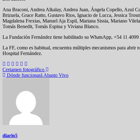
Ana Braconi, Andrea Alkalay, Andrea Juan, Ángela Copello, Azul Cav
Brizuela, Grace Ratto, Gustavo Rios, Ignacio de Lucca, Jessica Tro
Magdalena Frexias, Manuel Aja Espil, Mariana Sissia, Mariano Vilel
Tomás Benedit, Tomás Espina y Viviana Blanco.
La Fundación Fernández tiene habilitado su WhatsApp, +54 11 4099 04
La FF, como es habitual, encuentra múltiples mecanismos para abrir 
Hospital Fernández.
Navegación
Certamen fotográfico
Dónde funcionará Abasto Vivo
de
entradas
diario5