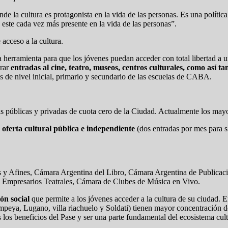
de la cultura es protagonista en la vida de las personas. Es una políti
 este cada vez más presente en la vida de las personas”.
 acceso a la cultura.
herramienta para que los jóvenes puedan acceder con total libertad a un
prar
entradas al cine, teatro, museos, centros culturales, como así ta
es de nivel inicial, primario y secundario de las escuelas de CABA.
s públicas y privadas de cuota cero de la Ciudad. Actualmente los mayor
a
oferta cultural pública e independiente
(dos entradas por mes para s
s y Afines, Cámara Argentina del Libro, Cámara Argentina de Publicac
 Empresarios Teatrales, Cámara de Clubes de Música en Vivo.
ón social
que permite a los jóvenes acceder a la cultura de su ciudad.
eya, Lugano, villa riachuelo y Soldati) tienen mayor concentración de b
s los beneficios del Pase y ser una parte fundamental del ecosistema cult