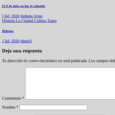
El 9 de julio no fue el culpable
J Jul, 2026
Indiana Artan
Historia
La Ciudad
Cultura
Tapas
Defensa
J Jul, 2026
diario5
Deja una respuesta
Tu dirección de correo electrónico no será publicada.
Los campos obli
Comentario
*
Nombre
*