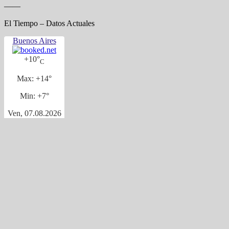
——
El Tiempo – Datos Actuales
Buenos Aires
+
10°
C
Max:
+
14°
Min:
+
7°
Ven, 07.08.2026