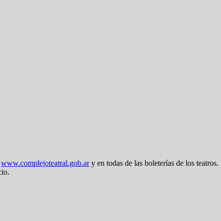
n
www.complejoteatral.gob.ar
y en todas de las boleterías de los teatros.
cio.