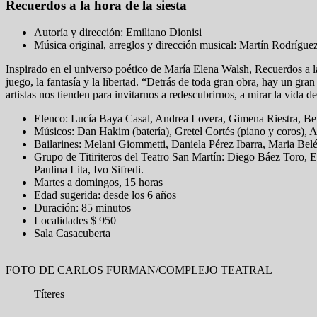
Recuerdos a la hora de la siesta
Autoría y dirección: Emiliano Dionisi
Música original, arreglos y dirección musical: Martín Rodrígue
Inspirado en el universo poético de María Elena Walsh, Recuerdos a la
juego, la fantasía y la libertad. “Detrás de toda gran obra, hay un gra
artistas nos tienden para invitarnos a redescubrirnos, a mirar la vida d
Elenco: Lucía Baya Casal, Andrea Lovera, Gimena Riestra, Bel
Músicos: Dan Hakim (batería), Gretel Cortés (piano y coros), An
Bailarines: Melani Giommetti, Daniela Pérez Ibarra, Maria Be
Grupo de Titiriteros del Teatro San Martín: Diego Báez Toro, Es
Paulina Lita, Ivo Sifredi.
Martes a domingos, 15 horas
Edad sugerida: desde los 6 años
Duración: 85 minutos
Localidades $ 950
Sala Casacuberta
FOTO DE CARLOS FURMAN/COMPLEJO TEATRAL
Títeres