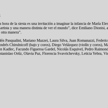
z
 hora de la siesta es una invitación a imaginar la infancia de María El
n artista y una manera distinta de ver el mundo”, dice Emiliano Dionisi, 
e otra manera”.
én Pasqualini, Mariano Mazzei, Laura Silva, Juan Romanazzi, Federico
drés Chirulnicoff (bajo y coros), Diego Velázquez (violín y coros), Ma
lén Kadlec, Facundo Figueroa Gardel, Nicolás Esquivel, Pedro Raimond
tanislao Ortíz, Olavia Paz, Florencia Svavrichevsky, Leticia Yebra, Vi