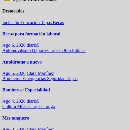
Destacadas
Inclusión
Educación
Tapas
Becas
Becas para formación laboral
Ago 6, 2026
diario5
Automovilismo
Deportes
Tapas
Obra Pública
Autódromo a nuevo
Ago 5, 2026
Clara Martínez
Bomberos
Emergencias
Seguridad
Tapas
Bomberos: Especialidad
Ago 4, 2026
diario5
Cultura
Música
Tapas
Tango
Mes tanguero
Ago 3, 2026
Clara Martínez