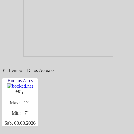
——
El Tiempo – Datos Actuales
Buenos Aires
+
9°
C
Max:
+
13°
Min:
+
7°
Sab, 08.08.2026