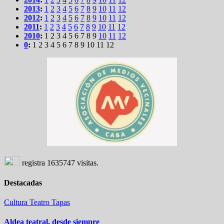
2013
:
1
2
3
4
5
6
7
8
9
10
11
12
2012
:
1
2
3
4
5
6
7
8
9
10
11
12
2011
:
1
2
3
4
5
6
7
8
9
10
11
12
2010
:
1
2
3
4
5
6
7
8
9
10
11
12
0
:
1
2
3
4
5
6
7
8
9
10
11
12
registra
1635747
visitas.
Destacadas
Cultura
Teatro
Tapas
Aldea teatral, desde siempre