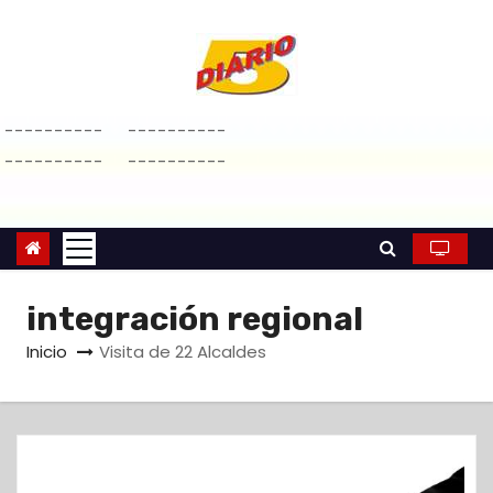
S
a
l
t
----------
----------
a
----------
----------
r
a
l
c
o
integración regional
n
Inicio
Visita de 22 Alcaldes
t
e
n
i
d