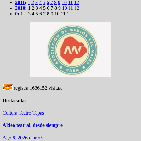
2011
:
1
2
3
4
5
6
7
8
9
10
11
12
2010
:
1
2
3
4
5
6
7
8
9
10
11
12
0
:
1
2
3
4
5
6
7
8
9
10
11
12
registra
1636152
visitas.
Destacadas
Cultura
Teatro
Tapas
Aldea teatral, desde siempre
Ago 8, 2026
diario5