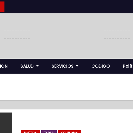
----------
----------
----------
----------
ION
SALUD
SERVICIOS
CODIGO
Polí