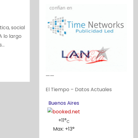
ica, social
A lo largo
s…
——
El Tiempo – Datos Actuales
Buenos Aires
+
11°
C
Max:
+
13°