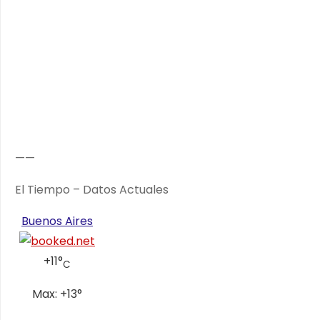
——
El Tiempo – Datos Actuales
Buenos Aires
+
11°
C
Max:
+
13°