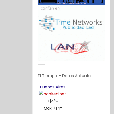
——
El Tiempo – Datos Actuales
Buenos Aires
+
14°
C
Max:
+
14°