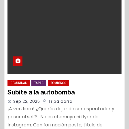
o
SEGURIDAD
TAPAS
BOMBEROS
Subite a la autobomba
Sep 22, 2025
Tripa Gorra
¡A ver, fiera! ¿Querés dejar de ser espectador y
pasar al set? No es chamuyo ni flyer de
Instagram. Con formación posta, título de