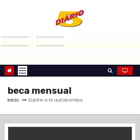
S
a
l
t
----------
----------
a
----------
----------
r
a
l
c
o
beca mensual
n
Inicio
Subite a la autobomba
t
e
n
i
d