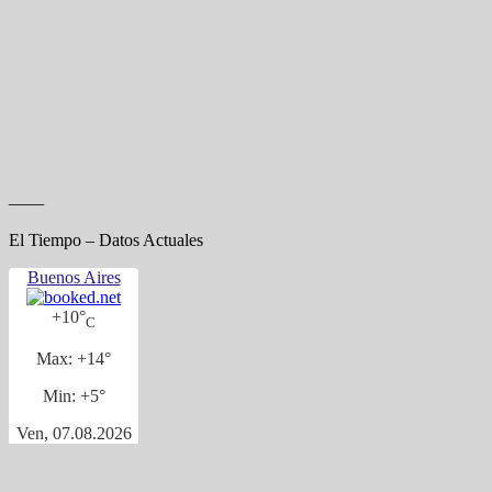
——
El Tiempo – Datos Actuales
Buenos Aires
+
10°
C
Max:
+
14°
Min:
+
5°
Ven, 07.08.2026