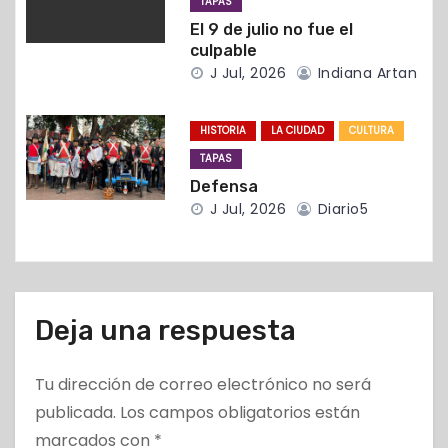
TAPAS
r
El 9 de julio no fue el
culpable
a
J Jul, 2026
Indiana Artan
d
HISTORIA
LA CIUDAD
CULTURA
a
TAPAS
s
Defensa
J Jul, 2026
Diario5
Deja una respuesta
Tu dirección de correo electrónico no será
publicada.
Los campos obligatorios están
marcados con
*