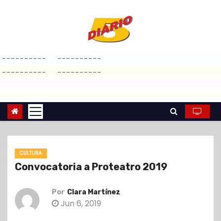
S
a
l
t
----------
----------
a
----------
----------
r
a
l
c
o
n
CULTURA
t
Convocatoria a Proteatro 2019
e
n
Por
Clara Martínez
i
Jun 6, 2019
d