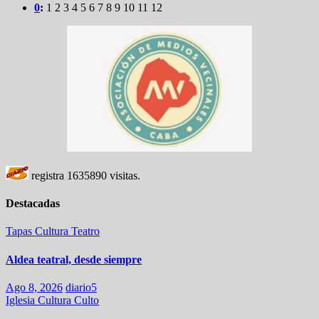
0
:
1
2
3
4
5
6
7
8
9
10
11
12
registra
1635890
visitas.
Destacadas
Tapas
Cultura
Teatro
Aldea teatral, desde siempre
Ago 8, 2026
diario5
Iglesia
Cultura
Culto