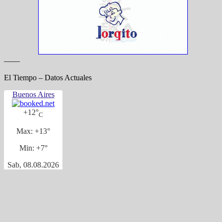
——
El Tiempo – Datos Actuales
Buenos Aires
+
12°
C
Max:
+
13°
Min:
+
7°
Sab, 08.08.2026