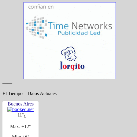
——
El Tiempo – Datos Actuales
Buenos Aires
+
11°
C
Max:
+
12°
Min:
+
6°