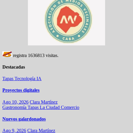
registra
1636813
visitas.
Destacadas
Tapas
Tecnología
IA
Proyectos digitales
Ago 10, 2026
Clara Martínez
Gastronomía
Tapas
La Ciudad
Comercio
Nuevos galardonados
Ago 9, 2026
Clara Martínez