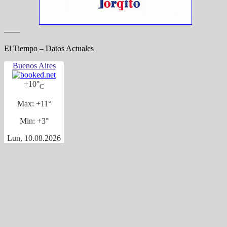
——
El Tiempo – Datos Actuales
Buenos Aires
+
10°
C
Max:
+
11°
Min:
+
3°
Lun, 10.08.2026