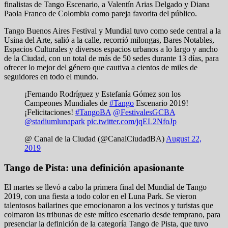
finalistas de Tango Escenario, a Valentín Arias Delgado y Diana
Paola Franco de Colombia como pareja favorita del público.
Tango Buenos Aires Festival y Mundial tuvo como sede central a la
Usina del Arte, salió a la calle, recorrió milongas, Bares Notables,
Espacios Culturales y diversos espacios urbanos a lo largo y ancho
de la Ciudad, con un total de más de 50 sedes durante 13 días, para
ofrecer lo mejor del género que cautiva a cientos de miles de
seguidores en todo el mundo.
¡Fernando Rodríguez y Estefanía Gómez son los
Campeones Mundiales de
#Tango
Escenario 2019!
¡Felicitaciones!
#TangoBA
@FestivalesGCBA
@stadiumlunapark
pic.twitter.com/jqEL2NfoJp
@ Canal de la Ciudad (@CanalCiudadBA)
August 22,
2019
Tango de Pista: una definición apasionante
El martes se llevó a cabo la primera final del Mundial de Tango
2019, con una fiesta a todo color en el Luna Park. Se vieron
talentosos bailarines que emocionaron a los vecinos y turistas que
colmaron las tribunas de este mítico escenario desde temprano, para
presenciar la definición de la categoría Tango de Pista, que tuvo