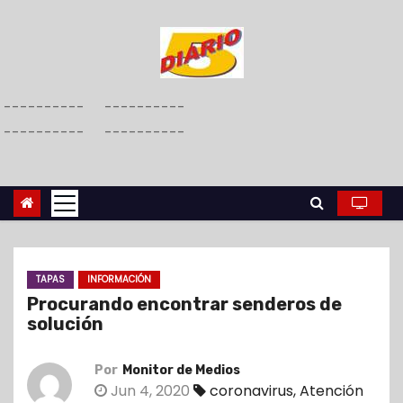
S
a
l
t
----------
----------
a
----------
----------
r
a
l
c
o
n
TAPAS
INFORMACIÓN
t
Procurando encontrar senderos de
e
solución
n
i
Por
Monitor de Medios
d
Jun 4, 2020
coronavirus
,
Atención