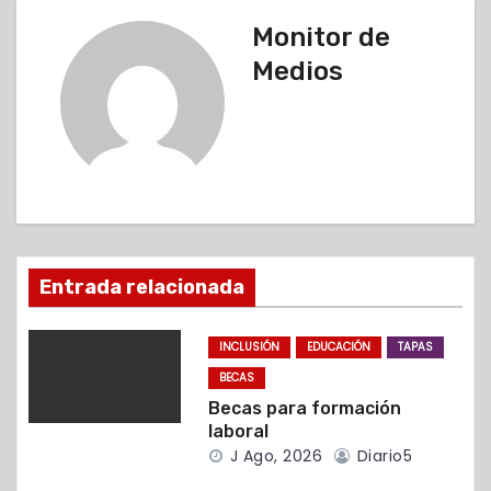
v
Monitor de
e
Medios
g
a
c
i
ó
Entrada relacionada
n
INCLUSIÓN
EDUCACIÓN
TAPAS
d
BECAS
Becas para formación
e
laboral
J Ago, 2026
Diario5
e