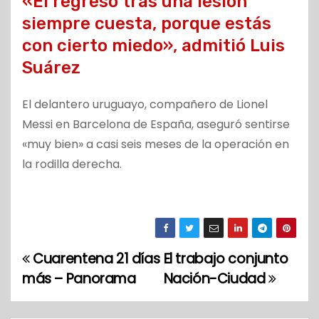
«El regreso tras una lesión
siempre cuesta, porque estás
con cierto miedo», admitió Luis
Suárez
El delantero uruguayo, compañero de Lionel
Messi en Barcelona de España, aseguró sentirse
«muy bien» a casi seis meses de la operación en
la rodilla derecha.
Cuarentena 21 días
El trabajo conjunto
N
más – Panorama
Nación-Ciudad
a