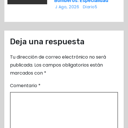
d
Bomberos: Especialidad
J Ago, 2026
Diario5
a
s
Deja una respuesta
Tu dirección de correo electrónico no será
publicada.
Los campos obligatorios están
marcados con
*
Comentario
*