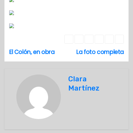
El Colón, en obra
La foto completa
N
a
v
Clara
Martínez
e
g
a
c