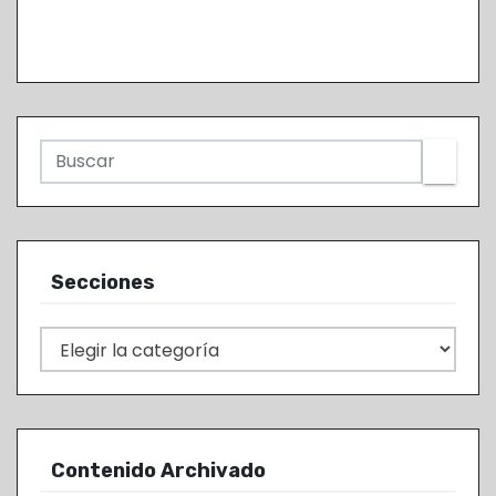
Secciones
S
e
c
c
i
Contenido Archivado
o