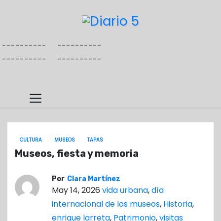
S
a
l
----------
----------
t
----------
----------
a
r
a
l
c
o
CULTURA
MUSEOS
TAPAS
n
Museos, fiesta y memoria
t
e
Por
Clara Martínez
n
May 14, 2026
vida urbana
,
día
i
internacional de los museos
,
Historia
,
d
enrique larreta
,
Patrimonio
,
visitas