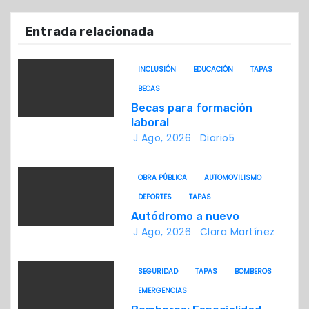
i
Entrada relacionada
ó
INCLUSIÓN
EDUCACIÓN
TAPAS
n
BECAS
d
Becas para formación
laboral
e
J Ago, 2026
Diario5
e
OBRA PÚBLICA
AUTOMOVILISMO
n
DEPORTES
TAPAS
t
Autódromo a nuevo
J Ago, 2026
Clara Martínez
r
SEGURIDAD
TAPAS
BOMBEROS
a
EMERGENCIAS