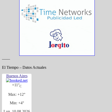
——
El Tiempo – Datos Actuales
Buenos Aires
+
11°
C
Max:
+
12°
Min:
+
4°
Lun, 10.08.2026