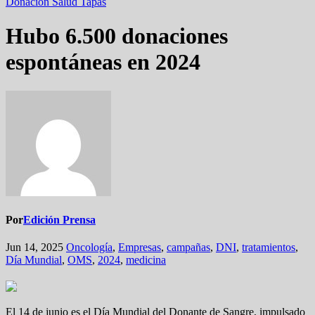
Donación
Salud
Tapas
Hubo 6.500 donaciones
espontáneas en 2024
Por
Edición Prensa
Jun 14, 2025
Oncología
,
Empresas
,
campañas
,
DNI
,
tratamientos
,
Día Mundial
,
OMS
,
2024
,
medicina
El 14 de junio es el Día Mundial del Donante de Sangre, impulsado