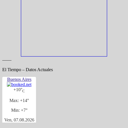
——
El Tiempo – Datos Actuales
Buenos Aires
+
10°
C
Max:
+
14°
Min:
+
7°
Ven, 07.08.2026