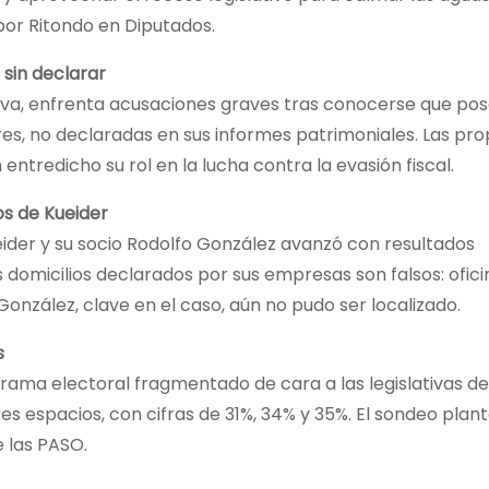
por Ritondo en Diputados.
s sin declarar
tiva, enfrenta acusaciones graves tras conocerse que po
es, no declaradas en sus informes patrimoniales. Las pro
ntredicho su rol en la lucha contra la evasión fiscal.
os de Kueider
ueider y su socio Rodolfo González avanzó con resultados
 domicilios declarados por sus empresas son falsos: ofici
onzález, clave en el caso, aún no pudo ser localizado.
s
rama electoral fragmentado de cara a las legislativas de
es espacios, con cifras de 31%, 34% y 35%. El sondeo plan
e las PASO.