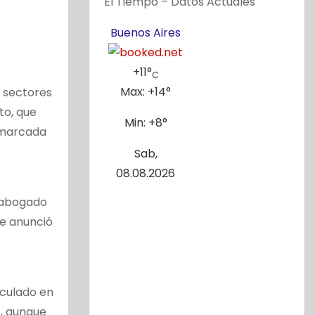
El Tiempo – Datos Actuales
Buenos Aires
+
11°
C
Max:
+
14°
n sectores
to, que
Min:
+
8°
, marcada
Sab,
08.08.2026
l abogado
ue anunció
lculado en
s, aunque