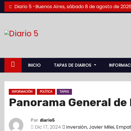
S
Diario 5 -Buenos Aires, sábado 8 de agosto de 202
a
l
t
a
r
a
l
INICIO
TAPAS DE DIARIOS
INFORMAC
c
o
n
INFORMACIÓN
POLÍTICA
TAPAS
t
Panorama General de 
e
n
i
Por
diario5
d
Dic 17, 2024
inversión
,
Javier Milei
,
Empat