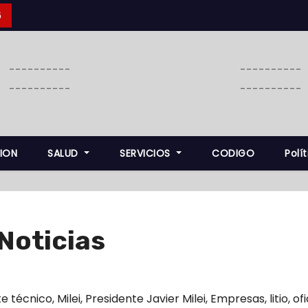
6
----------
----------
----------
----------
ION
SALUD
SERVICIOS
CODIGO
Polí
Noticias
e técnico
,
Milei
,
Presidente Javier Milei
,
Empresas
,
litio
,
of