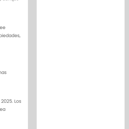
see
piedades,
nas
 2025. Los
tea