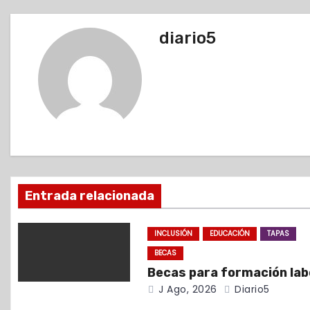
a
v
diario5
e
g
a
c
i
Entrada relacionada
ó
INCLUSIÓN
EDUCACIÓN
TAPAS
n
BECAS
d
Becas para formación lab
J Ago, 2026
Diario5
e