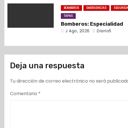
e
BOMBEROS
EMERGENCIAS
SEGURID
TAPAS
n
Bomberos: Especialidad
t
J Ago, 2026
Diario5
r
a
Deja una respuesta
d
a
Tu dirección de correo electrónico no será publicad
s
Comentario
*