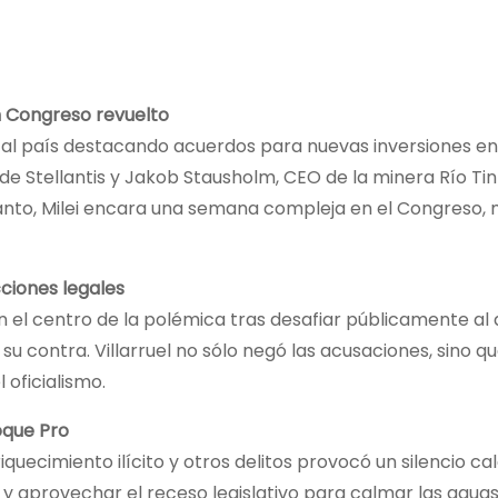
un Congreso revuelto
lvió al país destacando acuerdos para nuevas inversiones e
e Stellantis y Jakob Stausholm, CEO de la minera Río Tin
as tanto, Milei encara una semana compleja en el Congreso
cciones legales
 en el centro de la polémica tras desafiar públicamente a
u contra. Villarruel no sólo negó las acusaciones, sino q
 oficialismo.
loque Pro
quecimiento ilícito y otros delitos provocó un silencio ca
a y aprovechar el receso legislativo para calmar las agua