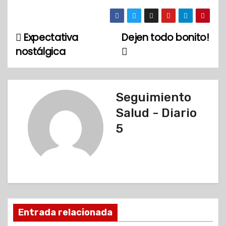
Expectativa
Dejen todo bonito!
N
nostálgica
a
v
Seguimiento
e
Salud - Diario
g
5
a
c
i
ó
Entrada relacionada