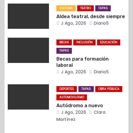
n
CULTURA
TEATRO
TAPAS
d
Aldea teatral, desde siempre
J Ago, 2026
Diario5
e
e
BECAS
INCLUSIÓN
EDUCACIÓN
n
TAPAS
Becas para formación
t
laboral
J Ago, 2026
Diario5
r
a
DEPORTES
TAPAS
OBRA PÚBLICA
AUTOMOVILISMO
d
Autódromo a nuevo
J Ago, 2026
Clara
a
Martínez
s