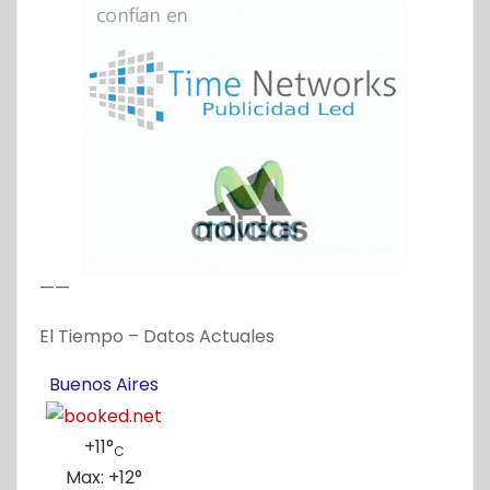
——
El Tiempo – Datos Actuales
Buenos Aires
+
11°
C
Max:
+
12°