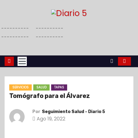
S
a
l
----------
----------
t
----------
----------
a
r
a
l
c
o
SERVICIOS
SALUD
TAPAS
n
Tomógrafo para el Álvarez
t
e
Por
Seguimiento Salud - Diario 5
n
Ago 19, 2022
i
d