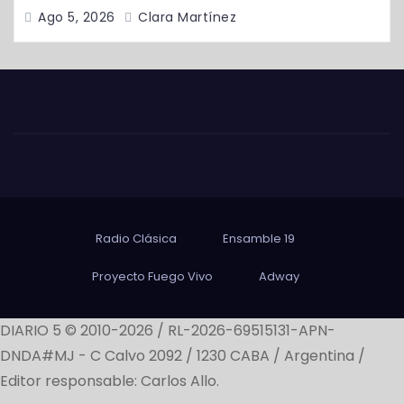
Ago 5, 2026
Clara Martínez
Radio Clásica
Ensamble 19
Proyecto Fuego Vivo
Adway
DIARIO 5 © 2010-2026 / RL-2026-69515131-APN-
DNDA#MJ -
C Calvo 2092 / 1230 CABA / Argentina /
Editor responsable: Carlos Allo.