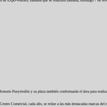
n de Expo-Warnes, mañana que se realizará mañana, domingo 7 de novie
onorio Pueyrredón y su plaza también conformarán el área para realizar e
se Centro Comercial, cada año, se reúne a las más destacadas marcas del