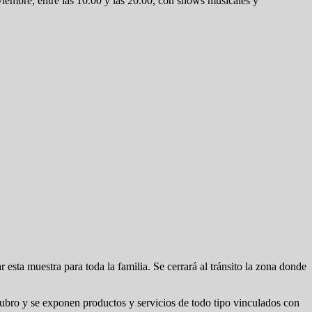
mbre, entre las 10.00 y las 20.00, con shows musicales y
sta muestra para toda la familia. Se cerrará al tránsito la zona donde
 rubro y se exponen productos y servicios de todo tipo vinculados con