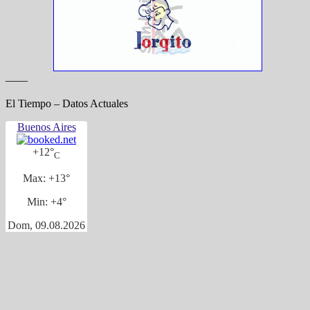
——
El Tiempo – Datos Actuales
Buenos Aires
+
12°
C
Max:
+
13°
Min:
+
4°
Dom, 09.08.2026