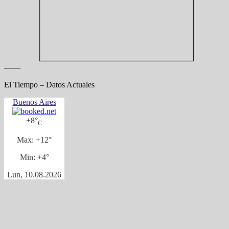
——
El Tiempo – Datos Actuales
Buenos Aires
+
8°
C
Max:
+
12°
Min:
+
4°
Lun, 10.08.2026