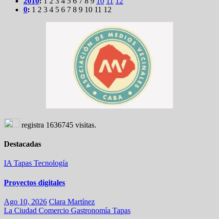
2010
:
1
2
3
4
5
6
7
8
9
10
11
12
0
:
1
2
3
4
5
6
7
8
9
10
11
12
registra
1636745
visitas.
Destacadas
IA
Tapas
Tecnología
Proyectos digitales
Ago 10, 2026
Clara Martínez
La Ciudad
Comercio
Gastronomía
Tapas