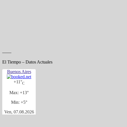
——
El Tiempo – Datos Actuales
Buenos Aires
+
11°
C
Max:
+
13°
Min:
+
5°
Ven, 07.08.2026