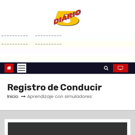
S
a
l
t
----------
----------
a
----------
----------
r
a
l
c
o
Registro de Conducir
n
Inicio
Aprendizaje con simuladores
t
e
n
i
d